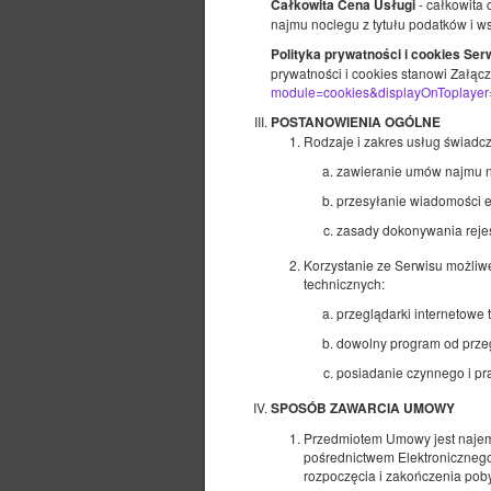
- całkowita
Całkowita Cena Usługi
najmu noclegu z tytułu podatków i ws
Polityka prywatności i cookies Ser
prywatności i cookies stanowi Załącz
module=cookies&displayOnToplayer
POSTANOWIENIA OGÓLNE
Rodzaje i zakres usług świadcz
zawieranie umów najmu n
przesyłanie wiadomości e
zasady dokonywania rejest
Korzystanie ze Serwisu możliw
technicznych:
przeglądarki internetowe t
dowolny program od przeg
posiadanie czynnego i pr
Oferta zwrotna
SPOSÓB ZAWARCIA UMOWY
Przedpłata 100%
Wymagan
?
Przedmiotem Umowy jest najem
Dowolny koniec rezerwacji
Ofe
pośrednictwem Elektronicznego
rozpoczęcia i zakończenia pob