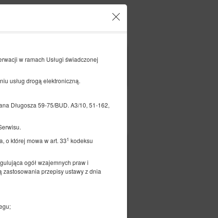
Twoje konto i rezerwacje
PL
zł
|
erwacji w ramach Usługi świadczonej
FILTRY
eniu usług drogą elektroniczną.
a Długosza 59-75/BUD. A3/10, 51-162,
Opłać
Serwisu.
1
, o której mowa w art. 33
kodeksu
egulująca ogół wzajemnych praw i
 zastosowania przepisy ustawy z dnia
2 sypialnie
 sofa
egu;