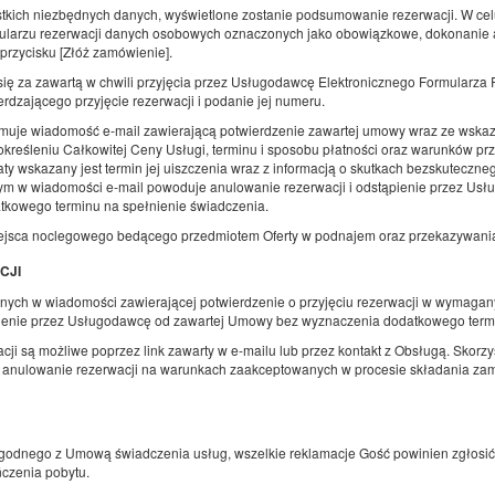
tkich niezbędnych danych, wyświetlone zostanie podsumowanie rezerwacji. W celu
ularzu rezerwacji danych osobowych oznaczonych jako obowiązkowe, dokonanie ak
 przycisku [Złóż zamówienie].
sług zgodnie z
Polityką dotyczącą cookies
. Możesz określić warunki przechowywania lub dos
 za zawartą w chwili przyjęcia przez Usługodawcę Elektronicznego Formularza R
rdzającego przyjęcie rezerwacji i podanie jej numeru.
Wygoda
uje wiadomość e-mail zawierającą potwierdzenie zawartej umowy wraz ze wskazan
 zapewnia
Bezpośrednia rezerwacja to gwarancja
dostępności pokoju i pełna oferta.
kreśleniu Całkowitej Ceny Usługi, terminu i sposobu płatności oraz warunków prz
 wskazany jest termin jej uiszczenia wraz z informacją o skutkach bezskuteczneg
nym w wiadomości e-mail powoduje anulowanie rezerwacji i odstąpienie przez U
tkowego terminu na spełnienie świadczenia.
Aktywuj kod
ejsca noclegowego bedącego przedmiotem Oferty w podnajem oraz przekazywania
CJI
ci
nych w wiadomości zawierającej potwierdzenie o przyjęciu rezerwacji w wymaga
pienie przez Usługodawcę od zawartej Umowy bez wyznaczenia dodatkowego termi
ji są możliwe poprzez link zawarty w e-mailu lub przez kontakt z Obsługą. Skorzys
 anulowanie rezerwacji na warunkach zaakceptowanych w procesie składania za
godnego z Umową świadczenia usług, wszelkie reklamacje Gość powinien zgłosić 
ńczenia pobytu.