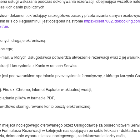
 cena usługi wskazana podczas dokonywania rezerwacji, obejmująca wszelkie nal
zelkich danin publicznych.
739,20 zł
- dokument określający szczegółowe zasady przetwarzania danych osobowych 
wisu
2 osoby / 2 noce
nik nr 1 do Regulaminu i jest dostępna na stronie
https://client7682.idobooking.c
=true
.
onych drogą elektroniczną:
oclegu;
-mail, w których Usługodawca potwierdza utworzenie rezerwacji wraz z jej warunk
racji i korzystania z Konta w ramach Serwisu.
e jest pod warunkiem spełniania przez system informatyczny, z którego korzysta
j. Firefox, Chrome, Internet Explorer w aktualnej wersji,
lądania plików w formacie PDF,
awidłowo skonfigurowane konto poczty elektronicznej.
a minimalna długość rezerwacji to 2 doby
Dowolny początek rezerwacji
 miejsca noclegowego oferowanego przez Usługodawcę za pośrednictwem Serwi
rta częściowo zwrotna
?
 Formularza Rezerwacji w kolejnych nastepujących po sobie krokach - dokładne 
ytu, dokonanie wyboru miejsca noclegowego, zadeklarowanie liczby osób,