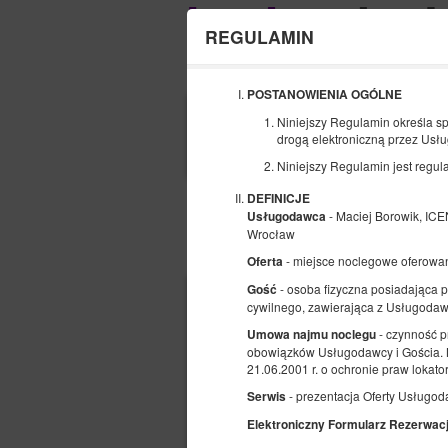
REGULAMIN
POSTANOWIENIA OGÓLNE
POCZĄTEK
Niniejszy Regulamin określa s
10
drogą elektroniczną przez Usł
SIERPNIA
2026
Niniejszy Regulamin jest regula
DEFINICJE
- Maciej Borowik, I
Usługodawca
Wrocław
Wybierz ofertę
- miejsce noclegowe oferowa
Oferta
- osoba fizyczna posiadająca p
Gość
cywilnego, zawierająca z Usługoda
- czynność p
Umowa najmu noclegu
obowiązków Usługodawcy i Gościa. N
21.06.2001 r. o ochronie praw lokat
- prezentacja Oferty Usługod
Serwis
Elektroniczny Formularz Rezerwacj