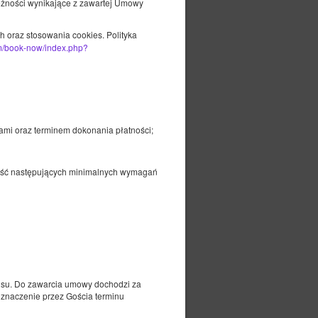
eżności wynikające z zawartej Umowy
oraz stosowania cookies. Polityka
om/book-now/index.php?
ami oraz terminem dokonania płatności;
 Gość następujących minimalnych wymagań
Udostępnij
Szczegóły
Dostępność
739,20 PLN
su. Do zawarcia umowy dochodzi za
Wybierz
oznaczenie przez Gościa terminu