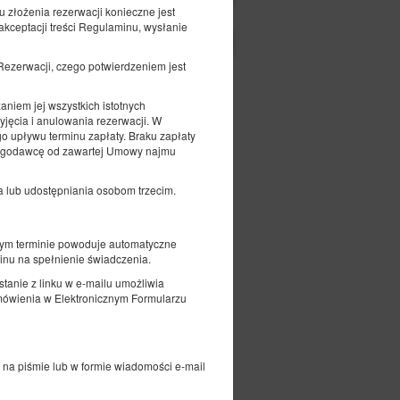
 złożenia rezerwacji konieczne jest
ceptacji treści Regulaminu, wysłanie
X
tępu do cookie w Twojej przeglądarce.
ezerwacji, czego potwierdzeniem jest
Niższa cena
iem jej wszystkich istotnych
Rezerwacja przez nasz system to lepsze
warunki rezerwacji, bez dodatkowych prowizji.
yjęcia i anulowania rezerwacji. W
o upływu terminu zapłaty. Braku zapłaty
sługodawcę od zawartej Umowy najmu
 lub udostępniania osobom trzecim.
nym terminie powoduje automatyczne
nu na spełnienie świadczenia.
tanie z linku w e-mailu umożliwia
mówienia w Elektronicznym Formularzu
na piśmie lub w formie wiadomości e-mail