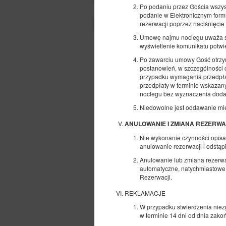
Po podaniu przez Gościa wszys
podanie w Elektronicznym form
rezerwacji poprzez naciśnięcie
Strona korzysta z plików cookie w celu realizacji u
Umowę najmu noclegu uważa się
wyświetlenie komunikatu potwie
Bezpieczeństwo
Po zawarciu umowy Gość otrzym
Najwyższy poziom bezpieczeństwa
zgodność ze standardem PCI DSS.
postanowień, w szczególności o
przypadku wymagania przedpłaty
przedpłaty w terminie wskaza
noclegu bez wyznaczenia doda
KOD RABATOWY
Niedowolne jest oddawanie mi
ANULOWANIE I ZMIANA REZERWA
Regulamin
Polityka prywatnoś
Nie wykonanie czynności opisa
anulowanie rezerwacji i odstą
Anulowanie lub zmiana rezerwac
automatyczne, natychmiastowe
Rezerwacji.
REKLAMACJE
W przypadku stwierdzenia niez
w terminie 14 dni od dnia zako