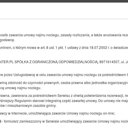
Informacje o nas
KONIEC
LICZBA OSÓB
posób zawarcia umowy najmu noclegu, zasady rozliczania, a także anulowania rez
2
ugodawcę.
12
SIERPNIA
2026
OS.
minem, o którym mowa w art. 8 ust. 1 pkt. 1 ustawy z dnia 18.07.2002 r. o świadcz
CENTER.PL SPÓŁKA Z OGRANICZONĄ ODPOWIEDZIALNOŚCIĄ, 8971614507, ul. Jan
Doprecyzuj rezerwację
Potwierdź rezerwację
ne przez Usługodawcę w celu zawarcia umowy najmu noclegu za pośrednictwem 
ełną zdolność do czynności prawnych, osoba prawna albo jednostka organizacyjna
wcą umowę najmu noclegu.
Apartament Gaja
rawna, zawierana za pośrednictwem Serwisu z chwilą potwierdzenia rezerwacji, r
iniejszy Regulamin stanowi integralną część zawartej umowy. Do umowy nie mają
Dostępna liczba: 1
orów i mieszkaniowym zasobie gminy.
2
4 osoby
pow. 27,00 m
awcy w Internecie, umożliwiająca zawarcie Umowy najmu noclegu on-line;
1 duże łóżko podwójne (Queen), 1
rozkładana (Sofa Bed)
- formularz zamieszczony w Serwisie umożliwiający zawarcie Umowy najmu nocl
i